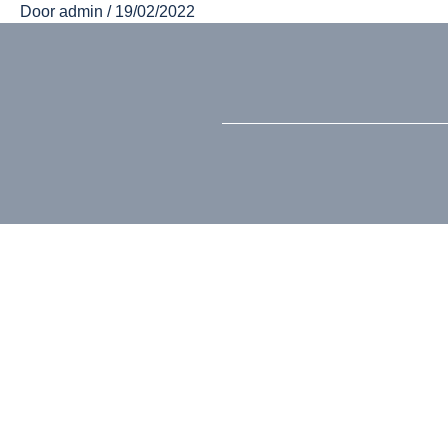
Door
admin
/
19/02/2022
Ga
naar
de
inhoud