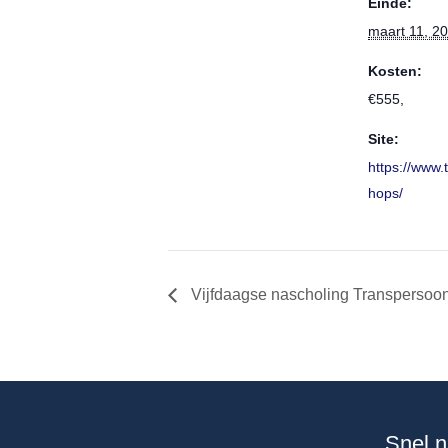
Einde:
maart 11, 2
Kosten:
€555,
Site:
https://www.
hops/
Vijfdaagse nascholing Transpersoon
Snel n