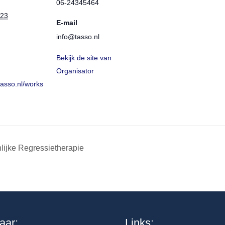
06-24345464
023
E-mail
info@tasso.nl
Bekijk de site van
Organisator
tasso.nl/works
lijke Regressietherapie
aar:
Links: