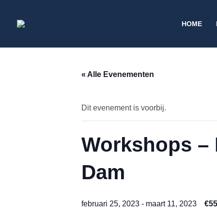
Ga
naar
HOME
de
inhoud
« Alle Evenementen
Dit evenement is voorbij.
Workshops – M
Dam
februari 25, 2023
-
maart 11, 2023
€55