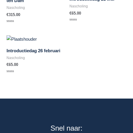
ten Dam
Nascholing
Nascholing
€
65.00
€
315.00
Waardering
Waardering
0
0
uit
uit
5
5
Introductiedag 26 februari
Nascholing
€
65.00
Waardering
0
uit
5
Snel naar: