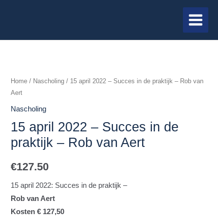
Ga
MAIN
naar
MENU
de
inhoud
15
april
Home
/
Nascholing
/ 15 april 2022 – Succes in de praktijk – Rob van
Aert
2022
-
Nascholing
Succes
15 april 2022 – Succes in de
in
praktijk – Rob van Aert
de
praktijk
€
127.50
-
15 april 2022: Succes in de praktijk –
Rob
Rob van Aert
van
Kosten € 127,50
Aert