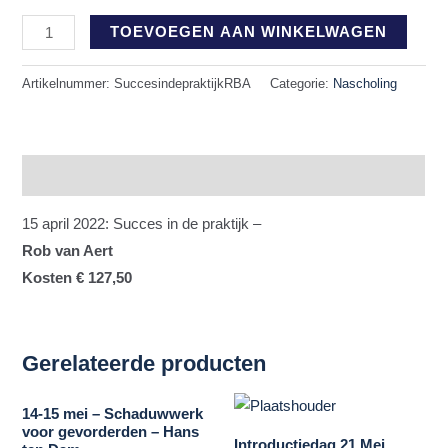
aantal
TOEVOEGEN AAN WINKELWAGEN
Artikelnummer:
SuccesindepraktijkRBA
Categorie:
Nascholing
Beschrijving
15 april 2022: Succes in de praktijk –
Rob van Aert
Kosten € 127,50
Gerelateerde producten
14-15 mei – Schaduwwerk
voor gevorderden – Hans
Introductiedag 21 Mei