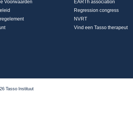
e Voorwaarden
EARTh association
eleid
Regression congress
nregelement
NVRT
unt
Vind een Tasso therapeut
26 Tasso Instituut