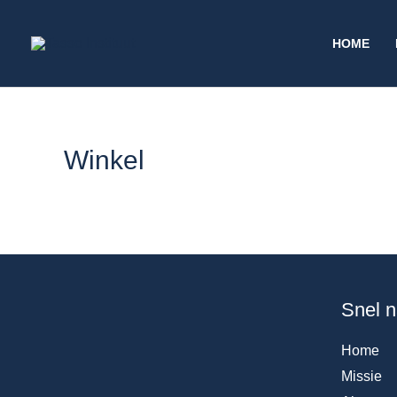
Ga
naar
HOME
de
inhoud
Winkel
Snel n
Home
Missie