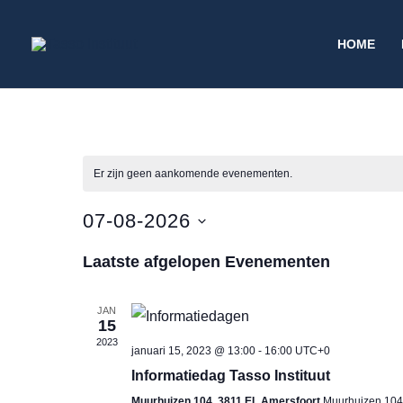
Ga
naar
HOME
de
inhoud
Er zijn geen aankomende evenementen.
07-08-2026
Selecteer
Laatste afgelopen Evenementen
een
datum.
JAN
15
2023
januari 15, 2023 @ 13:00
-
16:00
UTC+0
Informatiedag Tasso Instituut
Muurhuizen 104, 3811 EL Amersfoort
Muurhuizen 104,