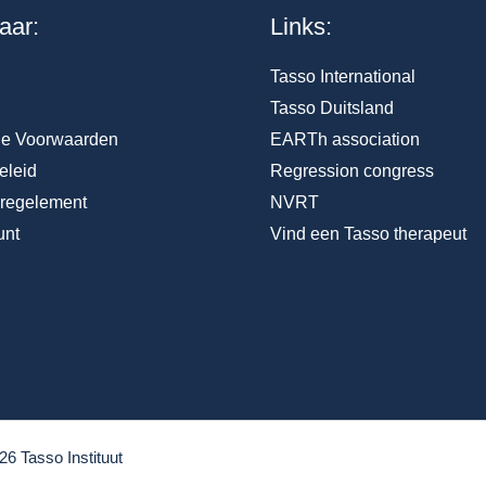
aar:
Links:
Tasso International
Tasso Duitsland
e Voorwaarden
EARTh association
eleid
Regression congress
nregelement
NVRT
unt
Vind een Tasso therapeut
26 Tasso Instituut